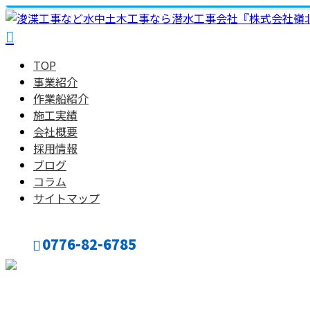
TOP
事業紹介
作業船紹介
施工実績
会社概要
採用情報
ブログ
コラム
サイトマップ
0776-82-6785
CONTACT