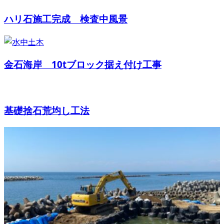
ハリ石施工完成 検査中風景
金石海岸 10tブロック据え付け工事
基礎捨石荒均し工法