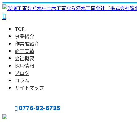
TOP
事業紹介
作業船紹介
施工実績
会社概要
採用情報
ブログ
コラム
サイトマップ
0776-82-6785
CONTACT