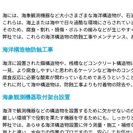
海には、海象観測機器など大小さまざまな海洋構造物が、石
これらは、海上または海中で日々過酷な環境にさらされてい
そのため、腐食・割れ・損傷・ボルトの緩みなどが生じやす
弊社では、これらの海洋構造物の防蝕工事やメンテナンス、
海洋構造物防蝕工事
海洋に設置された鋼構造物や、桟橋などコンクリート構造物
一見、より腐食しやすいと思われるケーソンなど海中のコン
腐食反応に必要な酸素が関わっているためであろうというこ
それに対して海中構造物は、防蝕工事よりも付着物の除去や
海象観測機器取付架台設置
海洋で観測機器などの構造物を設置するために欠かせないの
厳しい環境下で役割を果たす機器を守るためにも、しっかり
弊社では、あらゆる海洋構造物設置に伴う測量・施工・補修
地上と違い、水中での作業のプロですので、安心してお任せ