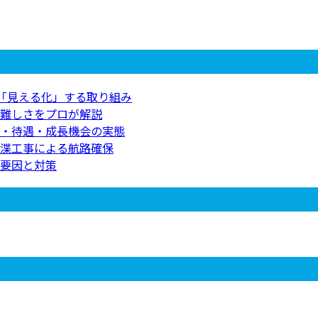
を「見える化」する取り組み
難しさをプロが解説
・待遇・成長機会の実態
渫工事による航路確保
要因と対策