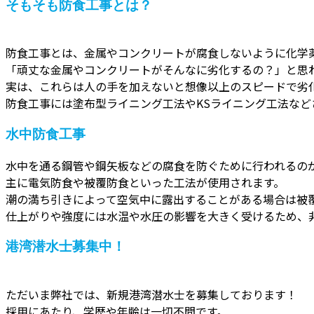
そもそも防食工事とは？
防食工事とは、金属やコンクリートが腐食しないように化学
「頑丈な金属やコンクリートがそんなに劣化するの？」と思
実は、これらは人の手を加えないと想像以上のスピードで劣
防食工事には塗布型ライニング工法やKSライニング工法など
水中防食工事
水中を通る鋼管や鋼矢板などの腐食を防ぐために行われるの
主に電気防食や被覆防食といった工法が使用されます。
潮の満ち引きによって空気中に露出することがある場合は被
仕上がりや強度には水温や水圧の影響を大きく受けるため、
港湾潜水士募集中！
ただいま弊社では、新規港湾潜水士を募集しております！
採用にあたり、学歴や年齢は一切不問です。