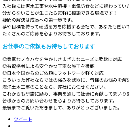
入社後には潜水工事や水中溶接・電気防食などに携わってい
分からないことが生じたら気軽に相談できる環境です！
疑問の解決は成長への第一歩です。
夢や目標を持って頑張る方を応援する会社で、あなたも働い
たくさんの
ご応募
を心よりお待ちしております。
お仕事のご依頼もお待ちしております
◎豊富なノウハウを生かしさまざまなニーズに柔軟に対応
◎有資格者による安全かつ丁寧な施工を徹底
◎日本全国からのご依頼にフットワーク軽く対応
こういった弊社ならではの強みを武器に、皆様のお悩みを解
海洋土木工事のことなら、弊社にお任せください。
これからも研鑽に励み、事業を通して社会に貢献してまいり
皆様からの
お問い合わせ
を心よりお待ちしております。
最後までご覧いただきまして、ありがとうございました。
ツイート