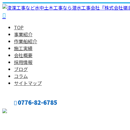
TOP
事業紹介
作業船紹介
施工実績
会社概要
採用情報
ブログ
コラム
サイトマップ
0776-82-6785
CONTACT