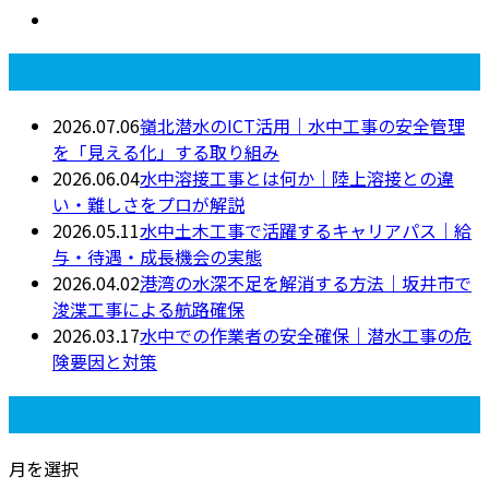
最近の投稿
2026.07.06
嶺北潜水のICT活用｜水中工事の安全管理
を「見える化」する取り組み
2026.06.04
水中溶接工事とは何か｜陸上溶接との違
い・難しさをプロが解説
2026.05.11
水中土木工事で活躍するキャリアパス｜給
与・待遇・成長機会の実態
2026.04.02
港湾の水深不足を解消する方法｜坂井市で
浚渫工事による航路確保
2026.03.17
水中での作業者の安全確保｜潜水工事の危
険要因と対策
月別アーカイブ
月を選択