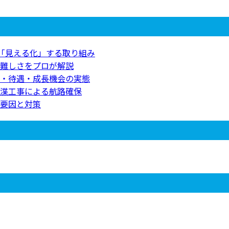
を「見える化」する取り組み
難しさをプロが解説
・待遇・成長機会の実態
渫工事による航路確保
要因と対策