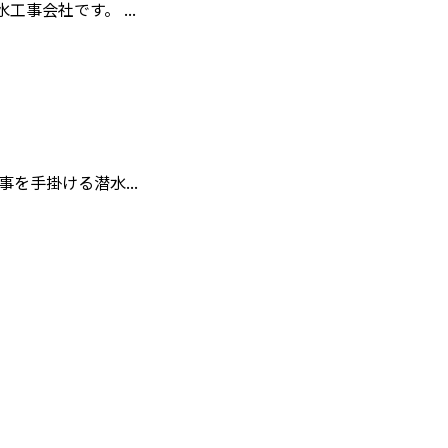
事会社です。 ...
を手掛ける潜水...