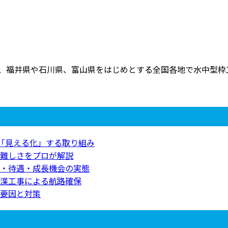
、福井県や石川県、富山県をはじめとする全国各地で水中型枠工事
を「見える化」する取り組み
難しさをプロが解説
・待遇・成長機会の実態
渫工事による航路確保
要因と対策