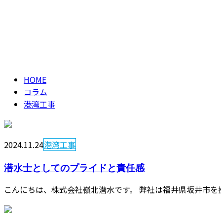
港湾工事
column
HOME
コラム
港湾工事
2024.11.24
港湾工事
潜水士としてのプライドと責任感
こんにちは、株式会社嶺北潜水です。 弊社は福井県坂井市を