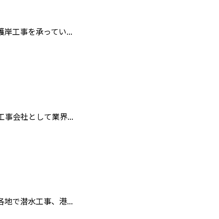
工事を承ってい...
会社として業界...
で潜水工事、港...