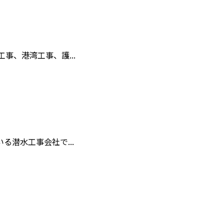
、港湾工事、護...
潜水工事会社で...