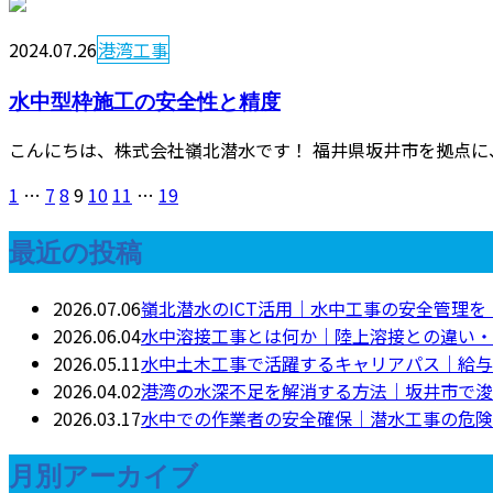
2024.07.26
港湾工事
水中型枠施工の安全性と精度
こんにちは、株式会社嶺北潜水です！ 福井県坂井市を拠点に
1
…
7
8
9
10
11
…
19
最近の投稿
2026.07.06
嶺北潜水のICT活用｜水中工事の安全管理
2026.06.04
水中溶接工事とは何か｜陸上溶接との違い・
2026.05.11
水中土木工事で活躍するキャリアパス｜給与
2026.04.02
港湾の水深不足を解消する方法｜坂井市で浚
2026.03.17
水中での作業者の安全確保｜潜水工事の危険
月別アーカイブ