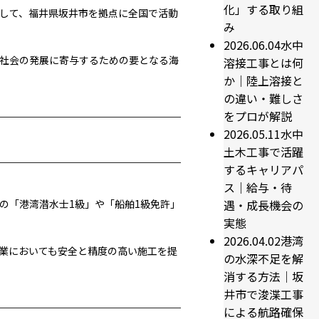
化」する取り組
して、福井県坂井市を拠点に全国で活動
み
2026.06.04
水中
社会の発展に寄与するための要となる海
溶接工事とは何
か｜陸上溶接と
の違い・難しさ
をプロが解説
2026.05.11
水中
土木工事で活躍
するキャリアパ
ス｜給与・待
の「港湾潜水士1級」や「船舶1級免許」
遇・成長機会の
実態
2026.04.02
港湾
業においても安全と精度の高い施工を提
の水深不足を解
消する方法｜坂
井市で浚渫工事
による航路確保