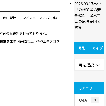
2026.03.17
水中
での作業者の安
全確保｜潜水工
、水中型枠工事などのニーズにも迅速に
事の危険要因と
対策
不可欠な役割を担って参ります。
頼主さまの期待に応え、各種工事プロジ
月別アーカイブ
月を選択
───
カテゴリー
Q&A
3