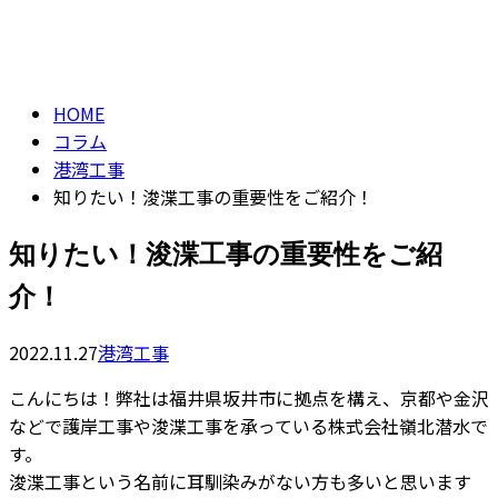
コラム
CONTACT
column
HOME
コラム
港湾工事
知りたい！浚渫工事の重要性をご紹介！
知りたい！浚渫工事の重要性をご紹
介！
2022.11.27
港湾工事
こんにちは！弊社は福井県坂井市に拠点を構え、京都や金沢
などで護岸工事や浚渫工事を承っている株式会社嶺北潜水で
す。
浚渫工事という名前に耳馴染みがない方も多いと思います