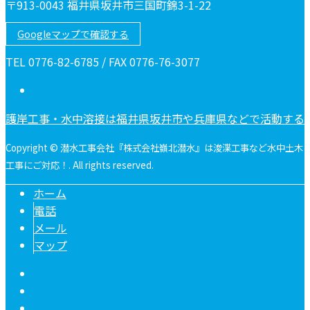
〒913-0043 福井県坂井市三国町錦3-1-22
Googleマップで確認する
TEL 0776-82-6785 / FAX 0776-76-3077
護岸工事・水中溶接は福井県坂井市や兵庫県などで活動する
Copyright © 潜水工事会社『株式会社嶺北潜水』は浚渫工事など水中土木
工事にご対応！. All rights reserved.
ホーム
電話
メール
マップ