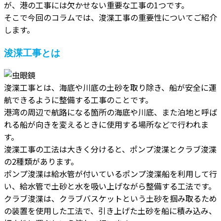
が、港の工事には欠かせない重要な工事の1つです。
そこで今回のコラムでは、浚渫工事の重要性についてご紹介
します。
浚渫工事とは
浚渫工事とは、海底や川底の土砂を取り除き、船が安全に運
航できるように整備する工事のことです。
港湾の周辺で航路になる箇所の海底や川底、また泊地と呼ば
れる船が向きを変えるときに使用する場所などで行われま
す。
浚渫工事の工法は大きく分けると、ポンプ浚渫とクラブ浚渫
の2種類があります。
ポンプ浚渫は給水管が付いているポンプ浚渫船を利用して行
い、給水管で土砂と水を吸い上げながら整備する工法です。
クラブ浚渫は、クラブバスケットという土砂を掴み取るため
の装置を使用した工法で、引き上げた土砂を船に積み込み、