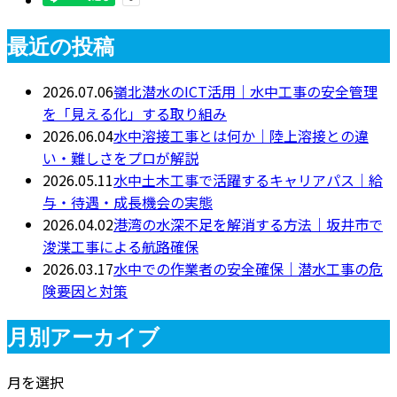
最近の投稿
2026.07.06
嶺北潜水のICT活用｜水中工事の安全管理
を「見える化」する取り組み
2026.06.04
水中溶接工事とは何か｜陸上溶接との違
い・難しさをプロが解説
2026.05.11
水中土木工事で活躍するキャリアパス｜給
与・待遇・成長機会の実態
2026.04.02
港湾の水深不足を解消する方法｜坂井市で
浚渫工事による航路確保
2026.03.17
水中での作業者の安全確保｜潜水工事の危
険要因と対策
月別アーカイブ
月を選択