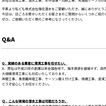
弊社は港湾工事、潜水工事、水中溶接・切断工事、光海底ケーブルの
平素より私ども株式会社嶺北潜水をご愛顧いただき、誠にありがとう
今日は、日ごろお寄せいただくお客さまのご質問からいくつかご紹介
ぜひ、ご依頼いただく際のご参考になさってください。
Q&A
Q．実績のある業者に港湾工事を任せたい。
A．弊社は平成23年の創業以来全国各地で、海洋資源を破壊せず、自
大規模港湾工事にも対応いたしております。
岸壁工事、漁港離岸堤工事、ケーソン据え付け工事、桟橋工事、浚渫
どうぞ安心してお任せください。
Ｑ．こんな現場の潜水工事は可能だろうか。