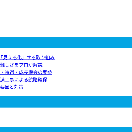
を「見える化」する取り組み
難しさをプロが解説
・待遇・成長機会の実態
渫工事による航路確保
要因と対策