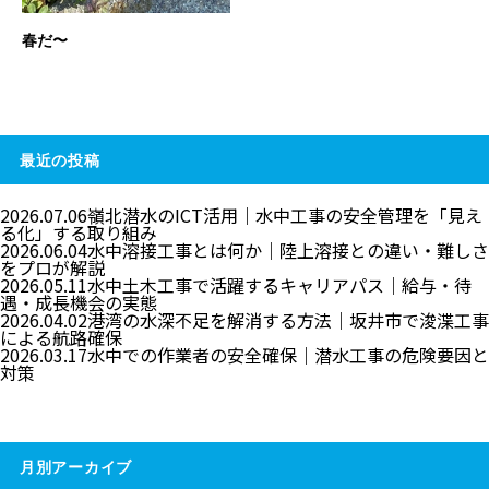
春だ〜
最近の投稿
2026.07.06
嶺北潜水のICT活用｜水中工事の安全管理を「見え
る化」する取り組み
2026.06.04
水中溶接工事とは何か｜陸上溶接との違い・難しさ
をプロが解説
2026.05.11
水中土木工事で活躍するキャリアパス｜給与・待
遇・成長機会の実態
2026.04.02
港湾の水深不足を解消する方法｜坂井市で浚渫工事
による航路確保
2026.03.17
水中での作業者の安全確保｜潜水工事の危険要因と
対策
月別アーカイブ