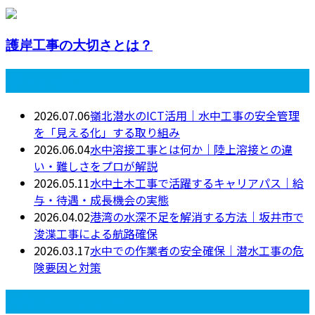
護岸工事の大切さとは？
最近の投稿
2026.07.06
嶺北潜水のICT活用｜水中工事の安全管理
を「見える化」する取り組み
2026.06.04
水中溶接工事とは何か｜陸上溶接との違
い・難しさをプロが解説
2026.05.11
水中土木工事で活躍するキャリアパス｜給
与・待遇・成長機会の実態
2026.04.02
港湾の水深不足を解消する方法｜坂井市で
浚渫工事による航路確保
2026.03.17
水中での作業者の安全確保｜潜水工事の危
険要因と対策
月別アーカイブ