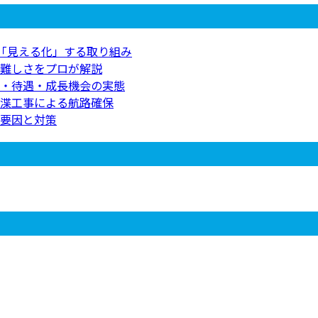
を「見える化」する取り組み
難しさをプロが解説
・待遇・成長機会の実態
渫工事による航路確保
要因と対策