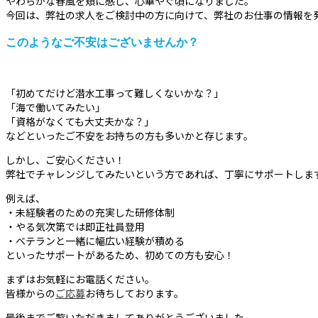
やわらかな春風を頬に感じ、心華やぐ頃になりました。
今回は、弊社の求人をご検討中の方に向けて、弊社のお仕事の情報を
このようなご不安はございませんか？
「初めてだけど潜水工事って難しくないかな？」
「海で働いてみたい」
「資格がなくても大丈夫かな？」
などといったご不安をお持ちの方も多いかと存じます。
しかし、ご安心ください！
弊社でチャレンジしてみたいという方であれば、丁寧にサポートしま
例えば、
・未経験者のための充実した研修体制
・やる気次第では即正社員登用
・ベテランと一緒に幅広い経験が積める
といったサポートがあるため、初めての方も安心！
まずはお気軽にお電話ください。
皆様からの
ご応募
お待ちしております。
最後までご覧いただきましてありがとうございました。