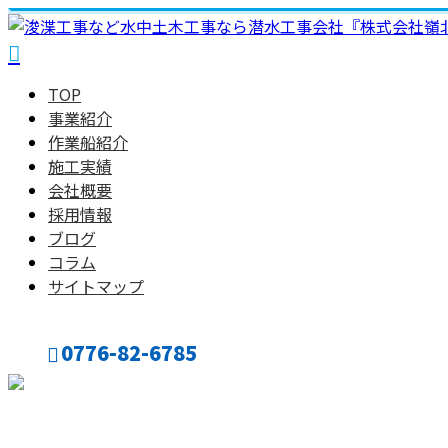
TOP
事業紹介
作業船紹介
施工実績
会社概要
採用情報
ブログ
コラム
サイトマップ
0776-82-6785
CONTACT