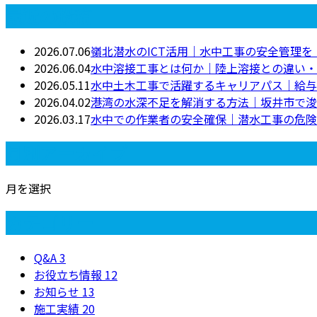
最近の投稿
2026.07.06
嶺北潜水のICT活用｜水中工事の安全管理
2026.06.04
水中溶接工事とは何か｜陸上溶接との違い・
2026.05.11
水中土木工事で活躍するキャリアパス｜給与
2026.04.02
港湾の水深不足を解消する方法｜坂井市で浚
2026.03.17
水中での作業者の安全確保｜潜水工事の危険
月別アーカイブ
月を選択
カテゴリー
Q&A
3
お役立ち情報
12
お知らせ
13
施工実績
20